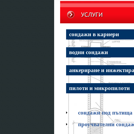
сондажи в кариери
водни сондажи
анкериране и инжектир
пилоти и микропилоти
сондажи под пътища
проучвателни сонда