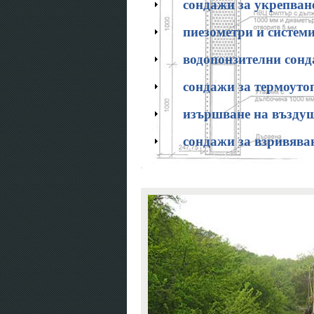
сондажи за укрепван
пиезометри и систем
водопонзителни сон
сондажи за термоуто
изършване на въздуш
сондажи за взривява