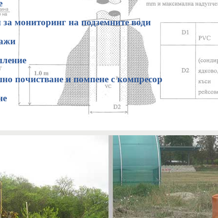
е
и за мониторинг на подземните води
дажи
пление
но почистване и помпене с компресор
не