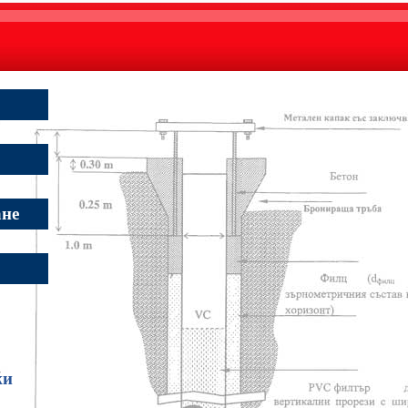
ане
жи